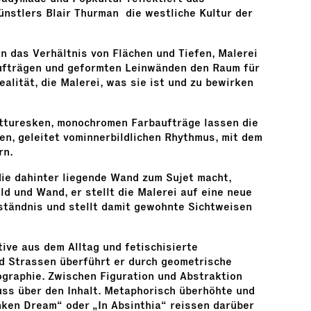
nstlers Blair Thurman die westliche Kultur der
n das Verhältnis von Flächen und Tiefen, Malerei
ufträgen und geformten Leinwänden den Raum für
ealität, die Malerei, was sie ist und zu bewirken
itturesken, monochromen Farbaufträge lassen die
en, geleitet vominnerbildlichen Rhythmus, mit dem
rn.
e dahinter liegende Wand zum Sujet macht,
ld und Wand, er stellt die Malerei auf eine neue
rständnis und stellt damit gewohnte Sichtweisen
ive aus dem Alltag und fetischisierte
nd Strassen überführt er durch geometrische
ographie. Zwischen Figuration und Abstraktion
uss über den Inhalt. Metaphorisch überhöhte und
nken Dream“ oder „In Absinthia“ reissen darüber