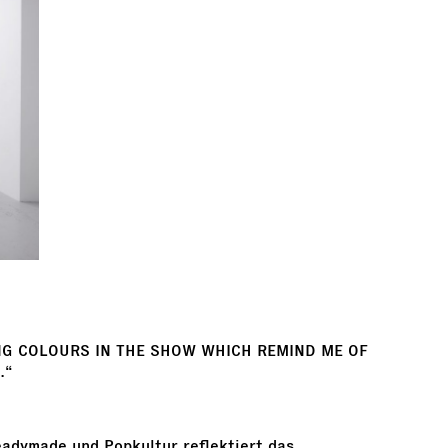
NG COLOURS IN THE SHOW WHICH REMIND ME OF
.“
eadymade und Popkultur reflektiert das