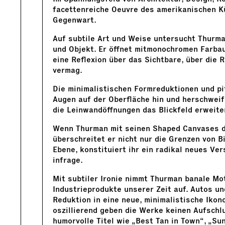
facettenreiche Oeuvre des amerikanischen Kü
Gegenwart.
Auf subtile Art und Weise untersucht Thurma
und Objekt. Er öffnet mitmonochromen Farba
eine Reflexion über das Sichtbare, über die R
vermag.
Die minimalistischen Formreduktionen und p
Augen auf der Oberfläche hin und herschweif
die Leinwandöffnungen das Blickfeld erweite
Wenn Thurman mit seinen Shaped Canvases di
überschreitet er nicht nur die Grenzen von Bi
Ebene, konstituiert ihr ein radikal neues Ve
infrage.
Mit subtiler Ironie nimmt Thurman banale Mot
Industrieprodukte unserer Zeit auf. Autos u
Reduktion in eine neue, minimalistische Ikon
oszillierend geben die Werke keinen Aufschl
humorvolle Titel wie „Best Tan in Town“, „Su