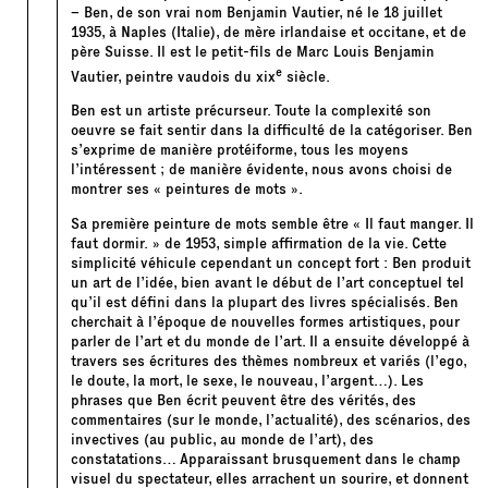
– Ben, de son vrai nom Benjamin Vautier, né le 18 juillet
1935, à Naples (Italie), de mère irlandaise et occitane, et de
père Suisse. Il est le petit-fils de Marc Louis Benjamin
e
Vautier, peintre vaudois du xix
siècle.
Ben est un artiste précurseur. Toute la complexité son
oeuvre se fait sentir dans la difficulté de la catégoriser. Ben
s’exprime de manière protéiforme, tous les moyens
l’intéressent ; de manière évidente, nous avons choisi de
montrer ses « peintures de mots ».
Sa première peinture de mots semble être « Il faut manger. Il
faut dormir. » de 1953, simple affirmation de la vie. Cette
simplicité véhicule cependant un concept fort : Ben produit
un art de l’idée, bien avant le début de l’
art conceptuel
tel
qu’il est défini dans la plupart des livres spécialisés. Ben
cherchait à l’époque de nouvelles formes artistiques, pour
parler de l’art et du monde de l’art. Il a ensuite développé à
travers ses écritures des thèmes nombreux et variés (l’ego,
le doute, la mort, le sexe, le nouveau, l’argent…). Les
phrases que Ben écrit peuvent être des vérités, des
commentaires (sur le monde, l’actualité), des scénarios, des
invectives (au public, au monde de l’art), des
constatations… Apparaissant brusquement dans le champ
visuel du spectateur, elles arrachent un sourire, et donnent