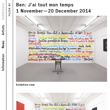
Ben: J'ai tout mon temps
Views
Exhibitions
FILTER BY
Text
1
November
—
20
December
2014
Artists
News
Information
Exhibition view